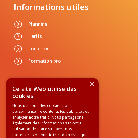
Informations utiles
=
Planning
=
Tarifs
=
Location
=
Formation pro
Suivez-nous
×
Ce site Web utilise des
cookies
Nous utilisons des cookies pour
personnaliser le contenu, les publicités et

01 84 60 99 60
analyser notre trafic. Nous partageons
également des informations sur votre
utilisation de notre site avec nos
Newsletter
partenaires de publicité et d'analyse qui