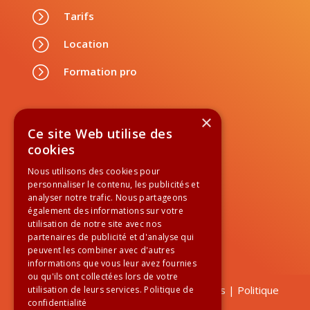
=
Tarifs
=
Location
=
Formation pro
Suivez-nous
×
Ce site Web utilise des
cookies
Nous utilisons des cookies pour
personnaliser le contenu, les publicités et

01 84 60 99 60
analyser notre trafic. Nous partageons
également des informations sur votre
utilisation de notre site avec nos
Newsletter
partenaires de publicité et d'analyse qui
peuvent les combiner avec d'autres
informations que vous leur avez fournies
ou qu'ils ont collectées lors de votre
Tous droits réservés |
Mentions légales
|
Politique
utilisation de leurs services.
Politique de
confidentialité
de confidentialité
|
CGV