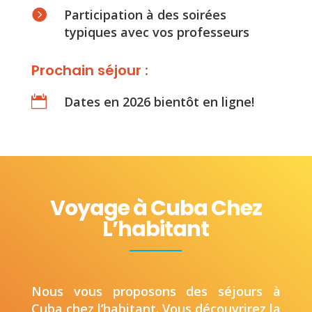

Participation à des soirées
typiques avec vos professeurs
Prochain séjour :

Dates en 2026 bientôt en ligne!
Voyage à Cuba Chez
L’habitant
Nous vous proposons des séjours à
Cuba chez l’habitant. Vous découvrirez la