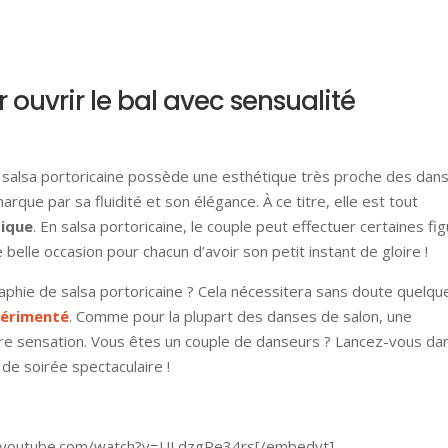
 ouvrir le bal avec sensualité
la salsa portoricaine possède une esthétique très proche des dan
arque par sa fluidité et son élégance. À ce titre, elle est tout
tique
. En salsa portoricaine, le couple peut effectuer certaines fi
elle occasion pour chacun d’avoir son petit instant de gloire !
raphie de salsa portoricaine ? Cela nécessitera sans doute quelqu
périmenté
. Comme pour la plupart des danses de salon, une
re sensation. Vous êtes un couple de danseurs ? Lancez-vous dan
de soirée spectaculaire !
.youtube.com/watch?v=ULdzgRe34rs[/embedyt]