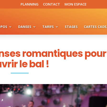
PLANNING
CONTACT
MON ESPACE
OPOS
DANSES
TARIFS
STAGES
CARTES CAD
anses romantiques pour
vrir le bal !