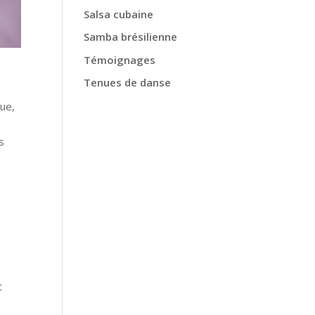
Salsa cubaine
Samba brésilienne
Témoignages
Tenues de danse
que,
s
t