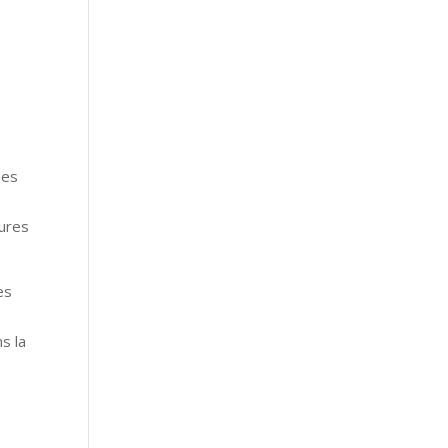
ses
gures
es
s la