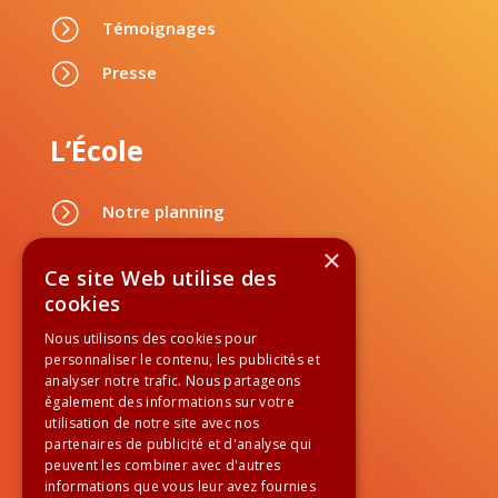
=
Témoignages
=
Presse
L’École
=
Notre planning
=
×
Nos tarifs
Ce site Web utilise des
=
Nos professeurs
cookies
Nous utilisons des cookies pour
personnaliser le contenu, les publicités et
Contactez-nous
analyser notre trafic. Nous partageons
également des informations sur votre
utilisation de notre site avec nos
partenaires de publicité et d'analyse qui

accueil@salsadanse.fr
peuvent les combiner avec d'autres
informations que vous leur avez fournies
01 84 60 99 60