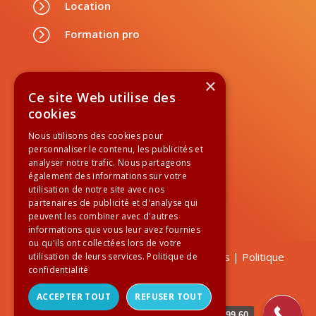
=
Location
=
Formation pro
Suivez-nous
×
Ce site Web utilise des
cookies
Nous utilisons des cookies pour
personnaliser le contenu, les publicités et

01 84 60 99 60
analyser notre trafic. Nous partageons
également des informations sur votre
utilisation de notre site avec nos
Newsletter
partenaires de publicité et d'analyse qui
peuvent les combiner avec d'autres
informations que vous leur avez fournies
ou qu'ils ont collectées lors de votre
Tous droits réservés |
Mentions légales
|
Politique
utilisation de leurs services.
Politique de
confidentialité
de confidentialité
|
CGV
ACCEPTER TOUT
REFUSER TOUT
01 84 60 99 60