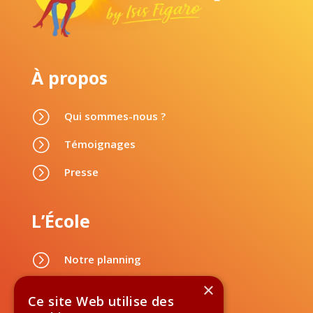
À propos
=
Qui sommes-nous ?
=
Témoignages
=
Presse
L’École
=
Notre planning
=
×
Nos tarifs
Ce site Web utilise des