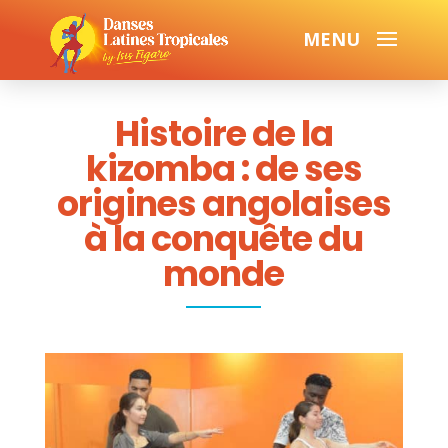
Histoire de la
kizomba : de ses
origines angolaises
à la conquête du
monde