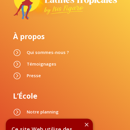
À propos
=
Qui sommes-nous ?
=
Témoignages
=
Presse
L’École
=
Notre planning
×
=
Nos tarifs
Ce site Web utilise des