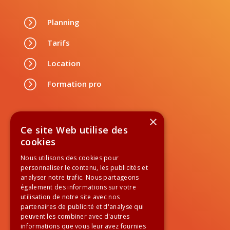
=
Planning
=
Tarifs
=
Location
=
Formation pro
Suivez-nous
×
Ce site Web utilise des
cookies
Nous utilisons des cookies pour
personnaliser le contenu, les publicités et

01 84 60 99 60
analyser notre trafic. Nous partageons
également des informations sur votre
utilisation de notre site avec nos
Newsletter
partenaires de publicité et d'analyse qui
peuvent les combiner avec d'autres
informations que vous leur avez fournies